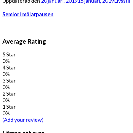
Uppdaterad den
20 januari, 2019
15 januari, 2019
Livsstil
Semlor i målarpausen
Average Rating
5 Star
0%
4 Star
0%
3 Star
0%
2 Star
0%
1 Star
0%
(Add your review)
Lämna ett svar