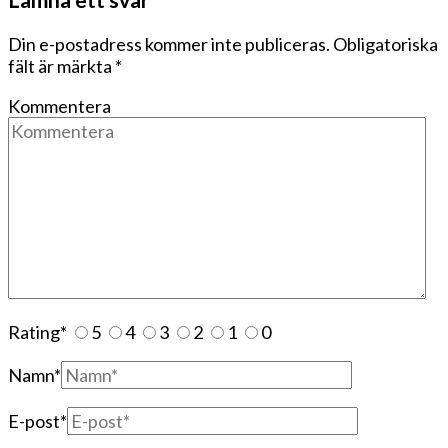
Din e-postadress kommer inte publiceras.
Obligatoriska
fält är märkta
*
Kommentera
Rating
*
5
4
3
2
1
0
Namn
*
E-post
*