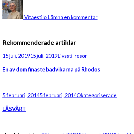
på
jotex
11
Vitaestilo
Lämna en kommentar
Rekommenderade artiklar
15 juli, 2019
15 juli, 2019
Livsstil
resor
En av dom finaste badvikarna på Rhodos
5 februari, 2014
5 februari, 2014
Okategoriserade
LÄSVÄRT