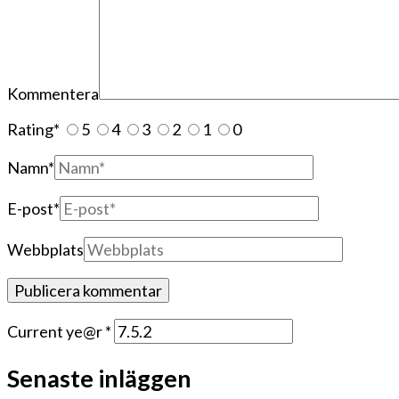
Kommentera
Rating
*
5
4
3
2
1
0
Namn
*
E-post
*
Webbplats
Current ye@r
*
Senaste inläggen