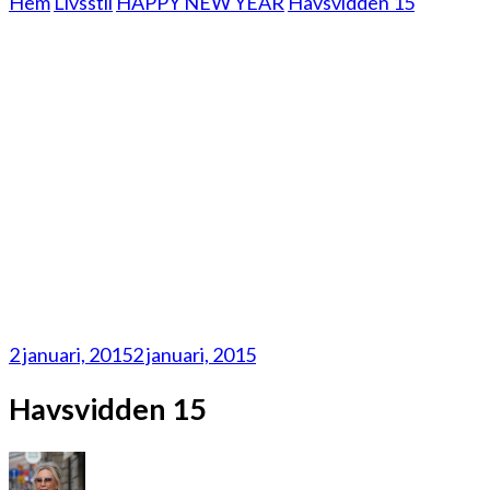
Hem
Livsstil
HAPPY NEW YEAR
Havsvidden 15
2 januari, 2015
2 januari, 2015
Havsvidden 15
på
Havsvidden