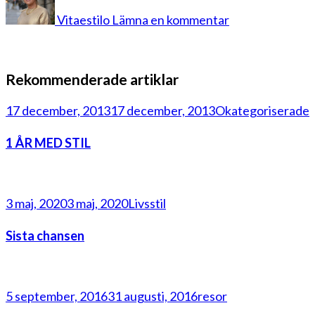
15
Vitaestilo
Lämna en kommentar
Rekommenderade artiklar
17 december, 2013
17 december, 2013
Okategoriserade
1 ÅR MED STIL
3 maj, 2020
3 maj, 2020
Livsstil
Sista chansen
5 september, 2016
31 augusti, 2016
resor