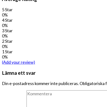
5 Star
0%
4 Star
0%
3 Star
0%
2 Star
0%
1 Star
0%
(Add your review)
Lämna ett svar
Din e-postadress kommer inte publiceras.
Obligatoriska 