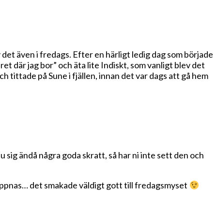
ev det även i fredags. Efter en härligt ledig dag som började
ret där jag bor” och äta lite Indiskt, som vanligt blev det
h tittade på Sune i fjällen, innan det var dags att gå hem
u sig ändå några goda skratt, så har ni inte sett den och
å öppnas… det smakade väldigt gott till fredagsmyset