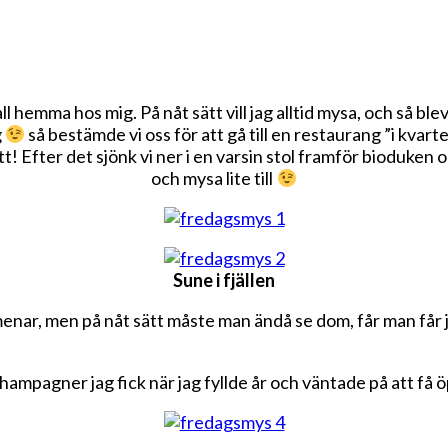
all hemma hos mig. På nåt sätt vill jag alltid mysa, och så bl
g
så bestämde vi oss för att gå till en restaurang ”i kvarte
! Efter det sjönk vi ner i en varsin stol framför bioduken oc
och mysa lite till
Sune i fjällen
 menar, men på nåt sätt måste man ändå se dom, får man får j
 champagner jag fick när jag fyllde år och väntade på att f