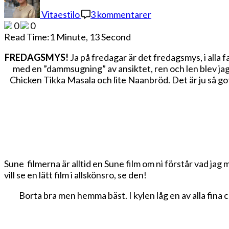
Vitaestilo
3 kommentarer
0
0
Read Time:
1 Minute, 13 Second
FREDAGSMYS!
Ja på fredagar är det fredagsmys, i alla f
med en ”dammsugning” av ansiktet, ren och len blev ja
Chicken Tikka Masala och lite Naanbröd. Det är ju så gott
Sune filmerna är alltid en Sune film om ni förstår vad jag
vill se en lätt film i allskönsro, se den!
Borta bra men hemma bäst. I kylen låg en av alla fina