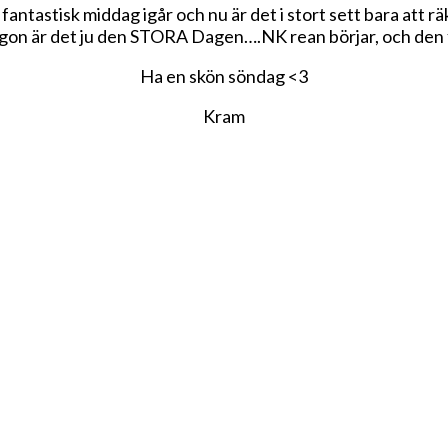
fantastisk middag igår och nu är det i stort sett bara att r
gon är det ju den STORA Dagen….NK rean börjar, och den f
Ha en skön söndag <3
Kram