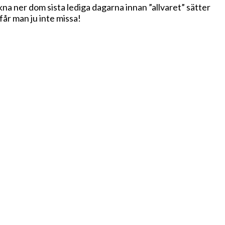
äkna ner dom sista lediga dagarna innan ”allvaret” sätter
år man ju inte missa!