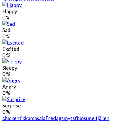
Happy
0
%
Sad
0
%
Excited
0
%
Sleepy
0
%
Angry
0
%
Surprise
0
%
chickentikkamasala
Fredagsmys
sfbio
suneifjällen