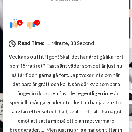
VECKANS
OUTFIT
0
0
Read Time:
1 Minute, 33 Second
Veckans outfit!
Igen! Skall det här året gå lika fort
som förra året? Fast sånt väder som det är just nu
så får tiden gärna gå fort. Jag tycker inte om när
det bara är grått och kallt, sån där kyla som bara
tränger in i kroppen fast det egentligen inte är
speciellt många grader ute. Just nu har jag en stor
längtan efter sol och bad, skulle inte alls ha något
emot att sätta mig på ett plan mot varmare
breddgrader…. Men just nu är jag här och tittar in