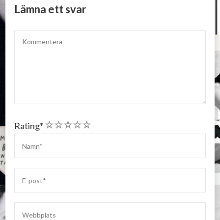
Lämna ett svar
1
2
3
4
5
Rating
*