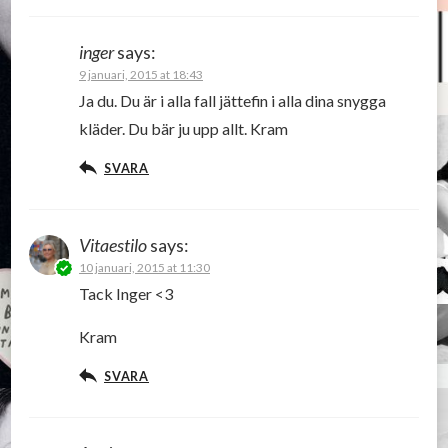
inger
says:
9 januari, 2015 at 18:43
Ja du. Du är i alla fall jättefin i alla dina snygga
kläder. Du bär ju upp allt. Kram
SVARA
Vitaestilo
says:
10 januari, 2015 at 11:30
Tack Inger <3
Kram
SVARA