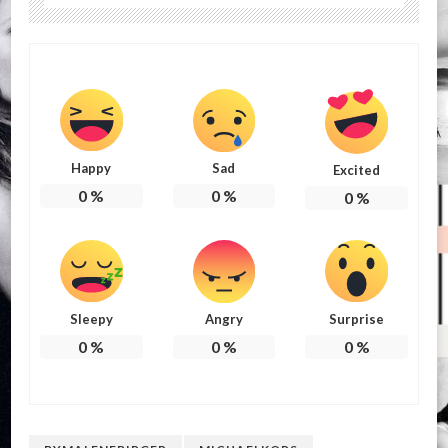
Happy
Sad
Excited
0
%
0
%
0
%
Sleepy
Angry
Surprise
0
%
0
%
0
%