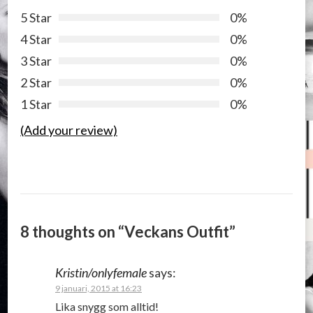
5 Star
0%
4 Star
0%
3 Star
0%
2 Star
0%
1 Star
0%
(Add your review)
8 thoughts on “
Veckans Outfit
”
Kristin/onlyfemale
says:
9 januari, 2015 at 16:23
Lika snygg som alltid!