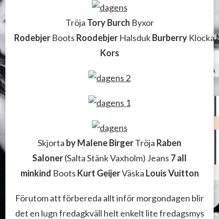
Tröja
Tory Burch
Byxor
Rodebjer
Boots
Roodebjer
Halsduk
Burberry
Klocka
Kors
Skjorta
by Malene Birger
Tröja
Raben
Saloner
(Salta Stänk Vaxholm) Jeans
7 all
minkind
Boots
Kurt Geijer
Väska
Louis Vuitton
Förutom att förbereda allt inför morgondagen blir
det en lugn fredagkväll helt enkelt lite fredagsmys