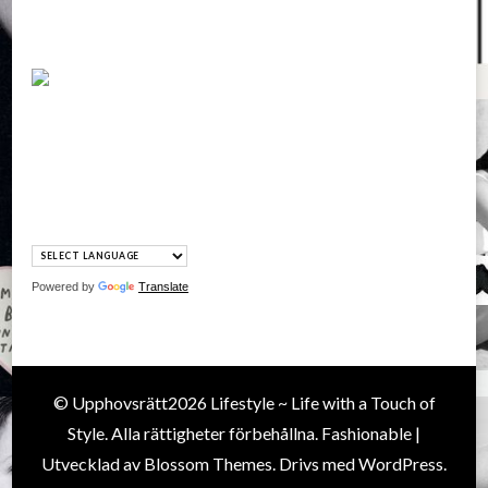
Powered by
Translate
© Upphovsrätt2026
Lifestyle ~ Life with a Touch of
Style
. Alla rättigheter förbehållna.
Fashionable |
Utvecklad av
Blossom Themes
. Drivs med
WordPress
.