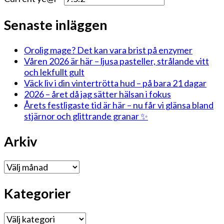
Senaste inläggen
Orolig mage? Det kan vara brist på enzymer
Våren 2026 är här – ljusa pasteller, strålande vitt
och lekfullt gult
Väck liv i din vintertrötta hud – på bara 21 dagar
2026 – året då jag sätter hälsan i fokus
Årets festligaste tid är här – nu får vi glänsa bland
stjärnor och glittrande granar ✨
Arkiv
Arkiv
Kategorier
Kategorier