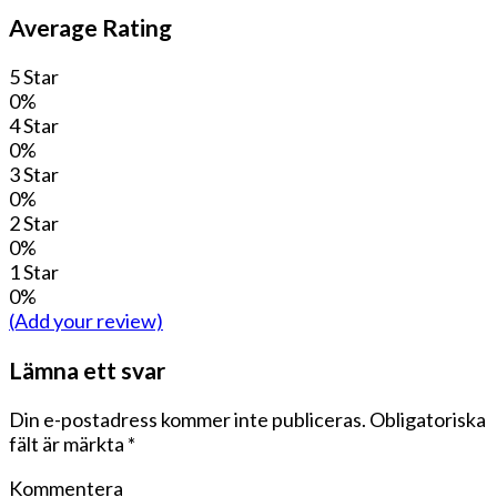
Average Rating
5 Star
0%
4 Star
0%
3 Star
0%
2 Star
0%
1 Star
0%
(Add your review)
Lämna ett svar
Din e-postadress kommer inte publiceras.
Obligatoriska
fält är märkta
*
Kommentera