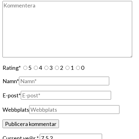
Rating
*
5
4
3
2
1
0
Namn
*
E-post
*
Webbplats
Current ye@r
*