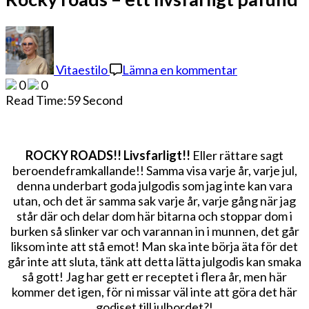
på
Rocky
roads
Vitaestilo
Lämna en kommentar
–
0
0
ett
Read Time:
59 Second
livsfarligt
påfund
ROCKY ROADS!! Livsfarligt!!
Eller rättare sagt
beroendeframkallande!! Samma visa varje år, varje jul,
denna underbart goda julgodis som jag inte kan vara
utan, och det är samma sak varje år, varje gång när jag
står där och delar dom här bitarna och stoppar dom i
burken så slinker var och varannan in i munnen, det går
liksom inte att stå emot! Man ska inte börja äta för det
går inte att sluta, tänk att detta lätta julgodis kan smaka
så gott! Jag har gett er receptet i flera år, men här
kommer det igen, för ni missar väl inte att göra det här
godiset till julbordet?!