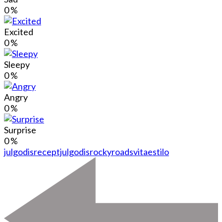
0
%
Excited
0
%
Sleepy
0
%
Angry
0
%
Surprise
0
%
julgodis
receptjulgodis
rockyroads
vitaestilo