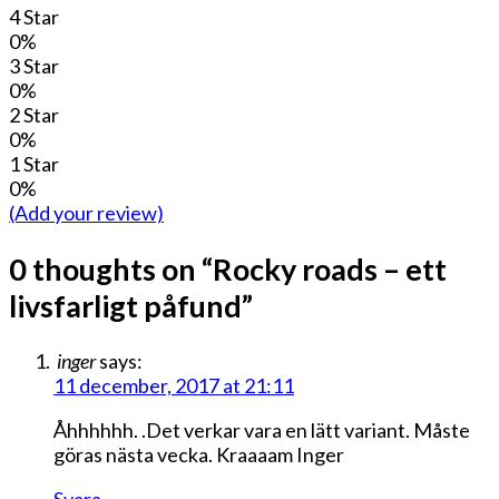
4 Star
0%
3 Star
0%
2 Star
0%
1 Star
0%
(Add your review)
0 thoughts on “
Rocky roads – ett
livsfarligt påfund
”
inger
says:
11 december, 2017 at 21:11
Åhhhhhh. .Det verkar vara en lätt variant. Måste
göras nästa vecka. Kraaaam Inger