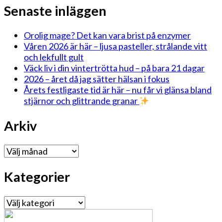
Senaste inläggen
Orolig mage? Det kan vara brist på enzymer
Våren 2026 är här – ljusa pasteller, strålande vitt
och lekfullt gult
Väck liv i din vintertrötta hud – på bara 21 dagar
2026 – året då jag sätter hälsan i fokus
Årets festligaste tid är här – nu får vi glänsa bland
stjärnor och glittrande granar
Arkiv
Arkiv
Kategorier
Kategorier