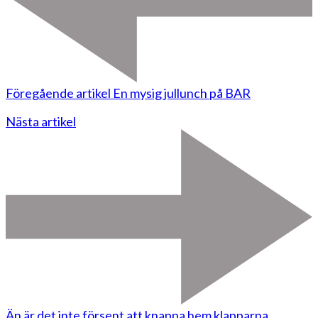
Föregående artikel
En mysig jullunch på BAR
Nästa artikel
Än är det inte försent att knappa hem klapparna