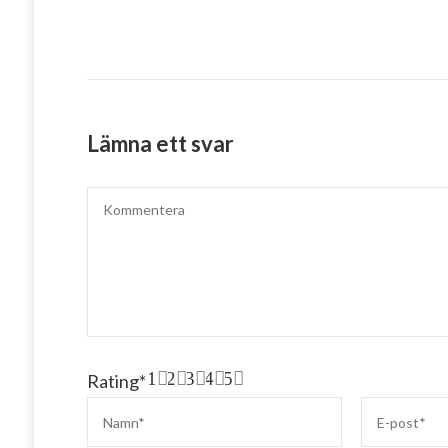
Lämna ett svar
1
2
3
4
5
Rating
*