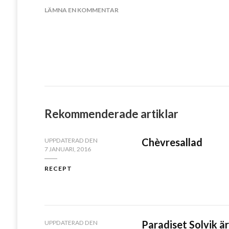
PÅ
LÄMNA EN KOMMENTAR
DAGENS
OUTFIT
11
Rekommenderade artiklar
Chèvresallad
UPPDATERAD DEN
7 JANUARI, 2016
RECEPT
Paradiset Solvik är
UPPDATERAD DEN