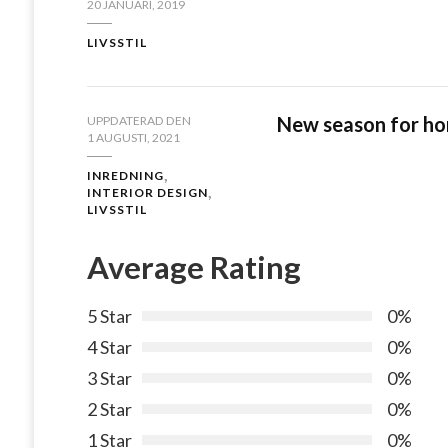
20 JANUARI, 2019
LIVSSTIL
New season for ho
UPPDATERAD DEN
1 AUGUSTI, 2021
INREDNING
INTERIOR DESIGN
LIVSSTIL
Average Rating
5 Star
0%
4 Star
0%
3 Star
0%
2 Star
0%
1 Star
0%