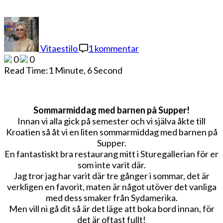
till
Sommarmiddag
med
Vitaestilo
1 kommentar
barnen
0
0
Read Time:
1 Minute, 6 Second
Sommarmiddag med barnen på Supper!
Innan vi alla gick på semester och vi själva åkte till
Kroatien så åt vi en liten sommarmiddag med barnen på
Supper.
En fantastiskt bra restaurang mitt i Sturegallerian för er
som inte varit där.
Jag tror jag har varit där tre gånger i sommar, det är
verkligen en favorit, maten är något utöver det vanliga
med dess smaker från Sydamerika.
Men vill ni gå dit så är det läge att boka bord innan, för
det är oftast fullt!