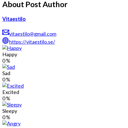
About Post Author
Vitaestilo
vitaestilo@gmail.com
https://vitaestilo.se/
Happy
0
%
Sad
0
%
Excited
0
%
Sleepy
0
%