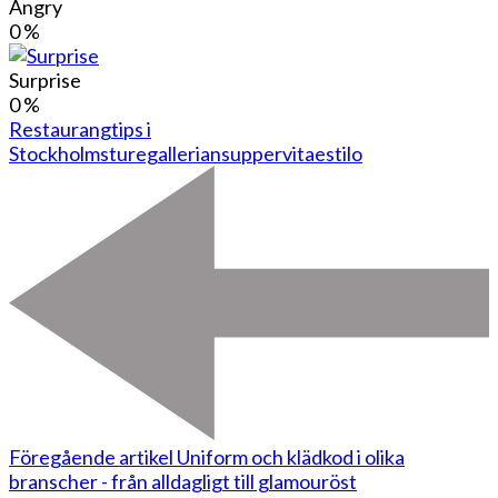
Angry
0
%
Surprise
0
%
Restaurangtips i
Stockholm
sturegallerian
supper
vitaestilo
Föregående artikel
Uniform och klädkod i olika
branscher - från alldagligt till glamouröst