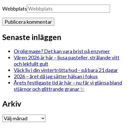
Webbplats
Senaste inläggen
Orolig mage? Det kan vara brist på enzymer
Våren 2026 är här – ljusa pasteller, strålande vitt
och lekfullt gult
Väck liv i din vintertrötta hud – på bara 21 dagar
2026 – året då jag sätter hälsan i fokus
Årets festligaste tid är här – nu får vi glänsa bland
stjärnor och glittrande granar ✨
Arkiv
Arkiv