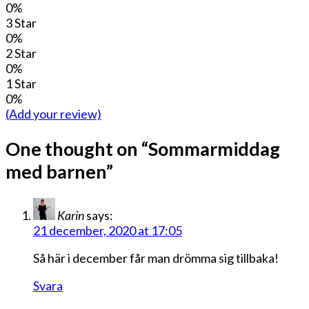
0%
3 Star
0%
2 Star
0%
1 Star
0%
(Add your review)
One thought on “
Sommarmiddag
med barnen
”
Karin
says:
21 december, 2020 at 17:05
Så här i december får man drömma sig tillbaka!
Svara