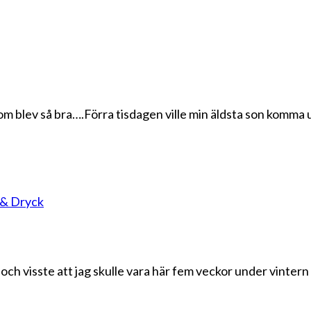
 blev så bra….Förra tisdagen ville min äldsta son komma up
& Dryck
 och visste att jag skulle vara här fem veckor under vintern