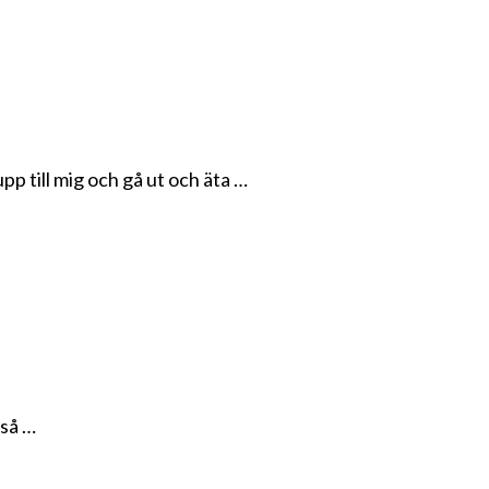
p till mig och gå ut och äta …
 så …