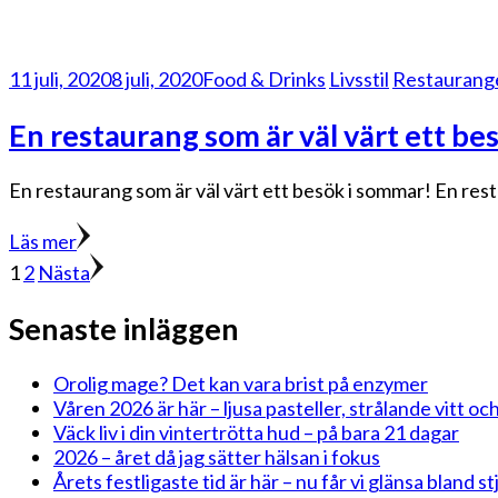
11 juli, 2020
8 juli, 2020
Food & Drinks
Livsstil
Restaurang
En restaurang som är väl värt ett be
En restaurang som är väl värt ett besök i sommar! En res
Läs mer
Sidnumrering
Sida
Sida
1
2
Nästa
för
Senaste inläggen
inlägg
Orolig mage? Det kan vara brist på enzymer
Våren 2026 är här – ljusa pasteller, strålande vitt och
Väck liv i din vintertrötta hud – på bara 21 dagar
2026 – året då jag sätter hälsan i fokus
Årets festligaste tid är här – nu får vi glänsa bland 