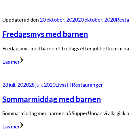
Uppdaterad den
20 oktober, 2020
20 oktober, 2020
Resta
Fredagsmys med barnen
Fredagsmys med barnen!I fredags efter jobbet kom mina älsk
Läs mer
28 juli, 2020
28 juli, 2020
Livsstil
Restauranger
Sommarmiddag med barnen
Sommarmiddag med barnen på Supper!Innan vi alla gick på 
Läs mer