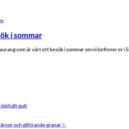
er
sök i sommar
taurang som är värt ett besök i sommar om ni befinner er i
 lekfullt gult
stjärnor och glittrande granar ✨