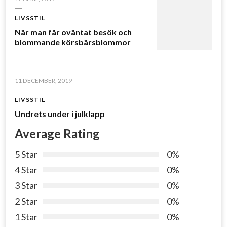
LIVSSTIL
När man får oväntat besök och
blommande körsbärsblommor
11 DECEMBER, 2019
LIVSSTIL
Undrets under i julklapp
Average Rating
5 Star
0%
4 Star
0%
3 Star
0%
2 Star
0%
1 Star
0%