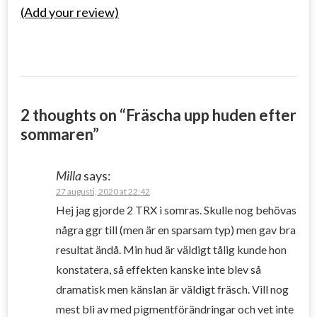
(Add your review)
2 thoughts on “
Fräscha upp huden efter
sommaren
”
Milla
says:
27 augusti, 2020 at 22:42
Hej jag gjorde 2 TRX i somras. Skulle nog behövas
några ggr till (men är en sparsam typ) men gav bra
resultat ändå. Min hud är väldigt tålig kunde hon
konstatera, så effekten kanske inte blev så
dramatisk men känslan är väldigt fräsch. Vill nog
mest bli av med pigmentförändringar och vet inte