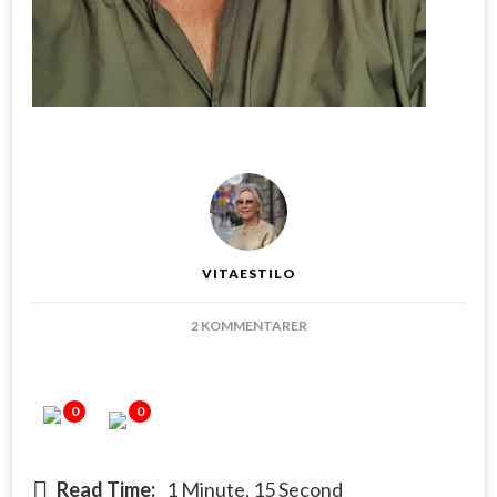
VITAESTILO
TILL
2 KOMMENTARER
FRÄSCHA
UPP
HUDEN
0
0
EFTER
SOMMAREN
Read Time:
1 Minute, 15 Second