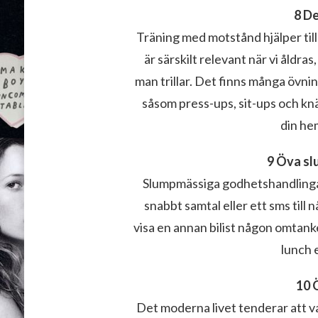
8 De
Träning med motstånd hjälper til
är särskilt relevant när vi åldr
man trillar. Det finns många öv
såsom press-ups, sit-ups och knä
din hem
9 Öva sl
Slumpmässiga godhetshandlingar
snabbt samtal eller ett sms till
visa en annan bilist någon omtanke,
lunch 
10 
Det moderna livet tenderar att var