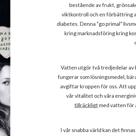
bestående av frukt, grönsaker
HÄLSOSAMMARE
LIV!
viktkontroll och en förbättring
diabetes. Denna ”go primal” livsmed
kring marknadsföring kring ko
Vatten utgör två tredjedelar av
fungerar som lösningsmedel, bär
avgiftar kroppen för oss. Att upp
vår vitalitet och våra energin
tillräckligt
med vatten för a
I vår snabba värld kan det finnas