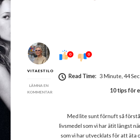
0
0
VITAESTILO
Read Time:
3 Minute, 44 Se
LÄMNA EN
10 tips för 
KOMMENTAR
PÅ
10
TIPS
Med lite sunt förnuft så först
FÖR
livsmedel som vi har ätit längst nä
ETT
LYCKLIGARE
som vi har utvecklats för att äta o
OCH