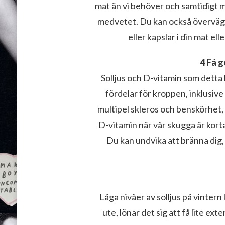
mat än vi behöver och samtidigt mi
medvetet. Du kan också överväga 
eller
kapslar
i din mat elle
4 Få 
Solljus och D-vitamin som detta
fördelar för kroppen, inklusive
multipel skleros och benskörhet
D-vitamin när vår skugga är korta
Du kan undvika att bränna dig,
Låga nivåer av solljus på vintern
ute, lönar det sig att få lite ex