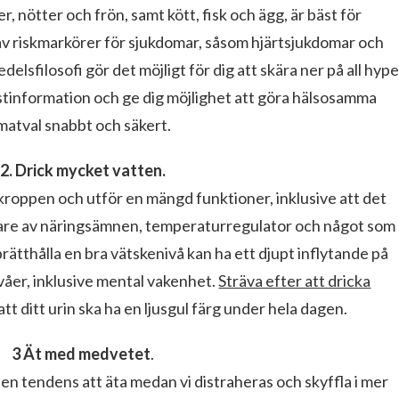
, nötter och frön, samt kött, fisk och ägg, är bäst för
 av riskmarkörer för sjukdomar, såsom hjärtsjukdomar och
elsfilosofi gör det möjligt för dig att skära ner på all hype
stinformation och ge dig möjlighet att göra hälsosamma
matval snabbt och säkert.
2. Drick mycket vatten.
 kroppen och utför en mängd funktioner, inklusive att det
are av näringsämnen, temperaturregulator och något som
rätthålla en bra vätskenivå kan ha ett djupt inflytande på
ivåer, inklusive mental vakenhet.
Sträva efter att dricka
tt ditt urin ska ha en ljusgul färg under hela dagen.
3 Ät med medvetet
.
 en tendens att äta medan vi distraheras och skyffla i mer