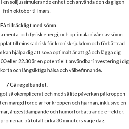
ra i en solljussimulerande enhet och använda den dagligen
från oktober till mars.
 Få tillräckligt med sömn
.
 mental och fysisk energi, och optimala nivåer av sömn
opplat till minskad risk för kronisk sjukdom och förbättrad
m kan hjälpa dig att sova optimalt är att gå och lägga dig
.00 eller 22.30 är en potentiellt användbar investering i dig
in korta och långsiktiga hälsa och välbefinnande.
7 Gå regelbundet
.
ågot så okomplicerat och med så lite påverkan på kroppen
d en mängd fördelar för kroppen och hjärnan, inklusive en
domar, ångestdämpande och humörförbättrande effekter.
b promenad på totalt cirka 30 minuters varje dag.