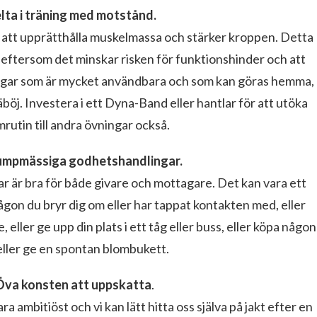
lta i träning med motstånd.
l att upprätthålla muskelmassa och stärker kroppen. Detta
as, eftersom det minskar risken för funktionshinder och att
ningar som är mycket användbara och som kan göras hemma,
böj. Investera i ett Dyna-Band eller hantlar för att utöka
rutin till andra övningar också.
umpmässiga godhetshandlingar.
 är bra för både givare och mottagare. Det kan vara ett
 någon du bryr dig om eller har tappat kontakten med, eller
 eller ge upp din plats i ett tåg eller buss, eller köpa någon
eller ge en spontan blombukett.
Öva konsten att uppskatta
.
a ambitiöst och vi kan lätt hitta oss själva på jakt efter en