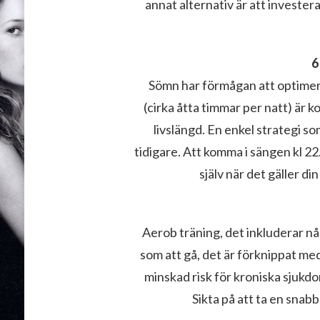
annat alternativ är att investe
6
Sömn har förmågan att optimera
(cirka åtta timmar per natt) är k
livslängd. En enkel strategi so
tidigare. Att komma i sängen kl 22
själv när det gäller d
Aerob träning, det inkluderar n
som att gå, det är förknippat me
minskad risk för kroniska sjuk
Sikta på att ta en snab