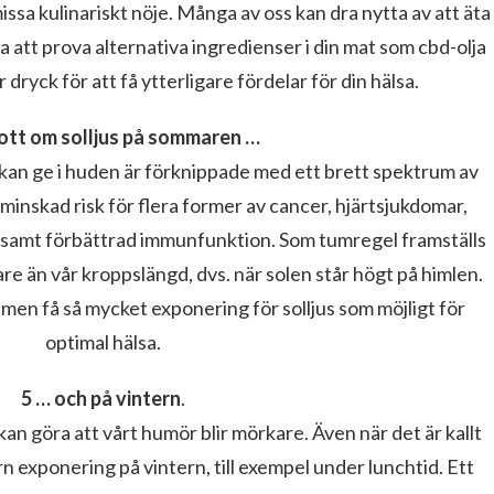
ssa kulinariskt nöje. Många av oss kan dra nytta av att äta
att prova alternativa ingredienser i din mat som cbd-olja
r dryck för att få ytterligare fördelar för din hälsa.
gott om solljus på sommaren …
 kan ge i huden är förknippade med ett brett spektrum av
 minskad risk för flera former av cancer, hjärtsjukdomar,
, samt förbättrad immunfunktion. Som tumregel framställs
re än vår kroppslängd, dvs. när solen står högt på himlen.
 men få så mycket exponering för solljus som möjligt för
optimal hälsa.
5 … och på vintern
.
 kan göra att vårt humör blir mörkare. Även när det är kallt
tern exponering på vintern, till exempel under lunchtid. Ett