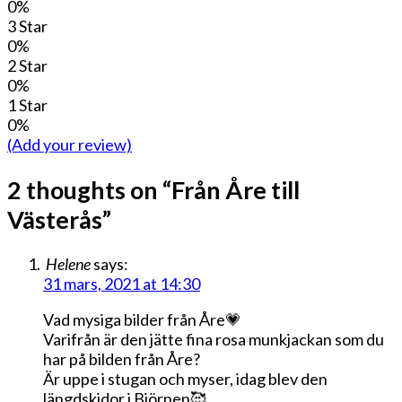
0%
3 Star
0%
2 Star
0%
1 Star
0%
(Add your review)
2 thoughts on “
Från Åre till
Västerås
”
Helene
says:
31 mars, 2021 at 14:30
Vad mysiga bilder från Åre💗
Varifrån är den jätte fina rosa munkjackan som du
har på bilden från Åre?
Är uppe i stugan och myser, idag blev den
längdskidor i Björnen🥰