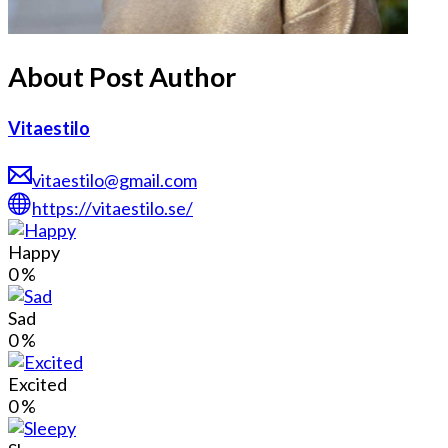
About Post Author
Vitaestilo
vitaestilo@gmail.com
https://vitaestilo.se/
Happy
0
%
Sad
0
%
Excited
0
%