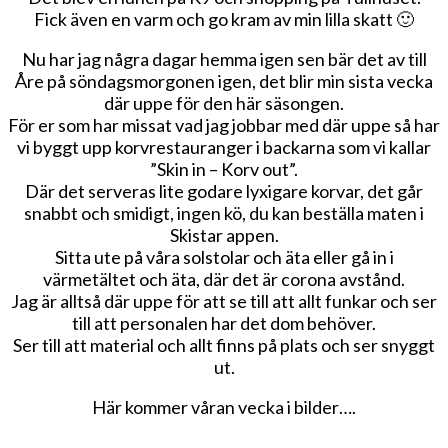
Fick även en varm och go kram av min lilla skatt 🙂
Nu har jag några dagar hemma igen sen bär det av till
Åre på söndagsmorgonen igen, det blir min sista vecka
där uppe för den här säsongen.
För er som har missat vad jag jobbar med där uppe så har
vi byggt upp korvrestauranger i backarna som vi kallar
”Skin in – Korv out”.
Där det serveras lite godare lyxigare korvar, det går
snabbt och smidigt, ingen kö, du kan beställa maten i
Skistar appen.
Sitta ute på våra solstolar och äta eller gå in i
värmetältet och äta, där det är corona avstånd.
Jag är alltså där uppe för att se till att allt funkar och ser
till att personalen har det dom behöver.
Ser till att material och allt finns på plats och ser snyggt
ut.
Här kommer våran vecka i bilder….