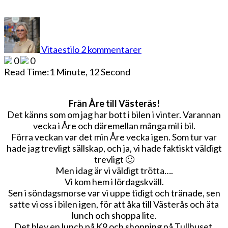
till
Från
Åre
Vitaestilo
2 kommentarer
till
0
0
Västerås
Read Time:
1 Minute, 12 Second
Från Åre till Västerås!
Det känns som om jag har bott i bilen i vinter. Varannan
vecka i Åre och däremellan många mil i bil.
Förra veckan var det min Åre vecka igen. Som tur var
hade jag trevligt sällskap, och ja, vi hade faktiskt väldigt
trevligt 🙂
Men idag är vi väldigt trötta….
Vi kom hem i lördagskväll.
Sen i söndagsmorse var vi uppe tidigt och tränade, sen
satte vi oss i bilen igen, för att åka till Västerås och äta
lunch och shoppa lite.
Det blev en lunch på K9 och shopping på Tullhuset.