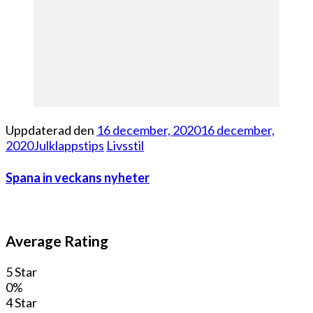
Uppdaterad den
16 december, 2020
16 december,
2020
Julklappstips
Livsstil
Spana in veckans nyheter
Average Rating
5 Star
0%
4 Star