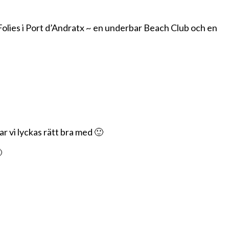
n Folies i Port d’Andratx ~ en underbar Beach Club och en
r vi lyckas rätt bra med 🙂
