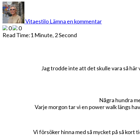
på
Det
är
Vitaestilo
Lämna en kommentar
varmt
0
0
och
Read Time:
1 Minute, 2 Second
skönt
i
Palma
Jag trodde inte att det skulle vara så här 
Några hundra mete
Varje morgon tar vi en power walk längs havet
Vi försöker hinna med så mycket på så kort ti