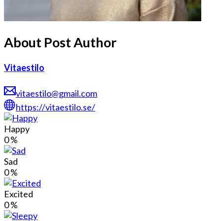
About Post Author
Vitaestilo
vitaestilo@gmail.com
https://vitaestilo.se/
Happy
0
%
Sad
0
%
Excited
0
%