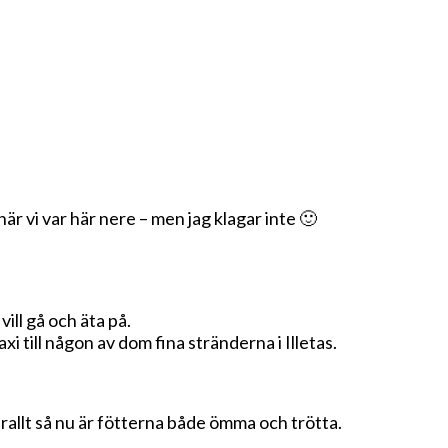
när vi var här nere – men jag klagar inte 🙂
ill gå och äta på.
i till någon av dom fina stränderna i Illetas.
erallt så nu är fötterna både ömma och trötta.