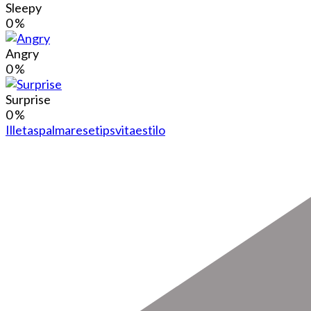
Sleepy
0
%
Angry
0
%
Surprise
0
%
Illetas
palma
resetips
vitaestilo