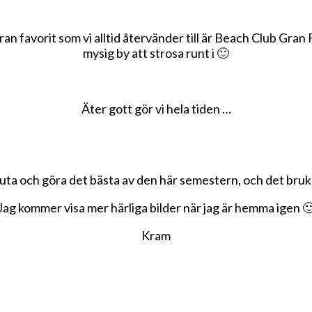
ran favorit som vi alltid återvänder till är Beach Club Gra
mysig by att strosa runt i 🙂
Äter gott gör vi hela tiden …
uta och göra det bästa av den här semestern, och det bruka
Jag kommer visa mer härliga bilder när jag är hemma igen 
Kram