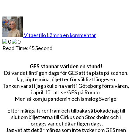
på
GES
Stannar
Vitaestilo
Lämna en kommentar
världen
0
0
en
Read Time:
45 Second
stund
GES stannar världen en stund!
Då var det äntligen dags för GES att ta plats på scenen.
Jag köpte mina biljetter för väldigt längesen.
Tanken var att jag skulle ha varit i Göteborg förra våren,
i april, för att se GES på Rondo.
Men så kom ju pandemin och lamslog Sverige.
Efter många turer fram och tillbaka så bokade jag till
slut om biljetterna till Cirkus och Stockholm och i
lördags var det då äntligen dags.
Jag vet att det är många som inte tycker om GES men