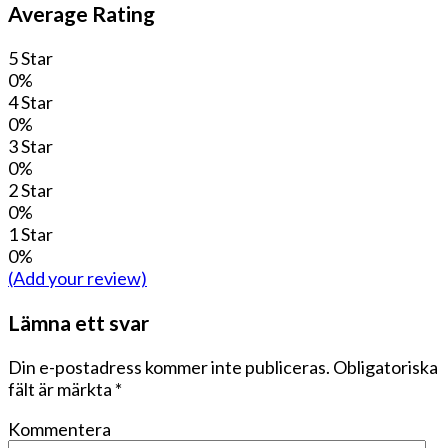
Average Rating
5 Star
0%
4 Star
0%
3 Star
0%
2 Star
0%
1 Star
0%
(Add your review)
Lämna ett svar
Din e-postadress kommer inte publiceras.
Obligatoriska
fält är märkta
*
Kommentera