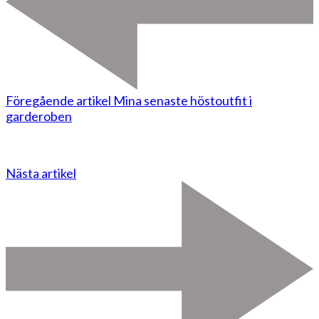
Föregående artikel
Mina senaste höstoutfit i
garderoben
Nästa artikel