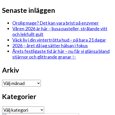
Senaste inläggen
Orolig mage? Det kan vara brist på enzymer
Våren 2026 är här – ljusa pasteller, strålande vitt
och lekfullt gult
Väck liv i din vintertrötta hud – på bara 21 dagar
2026 – året då jag sätter hälsan i fokus
Årets festligaste tid är här – nu får vi glänsa bland
stjärnor och glittrande granar ✨
Arkiv
Arkiv
Kategorier
Kategorier