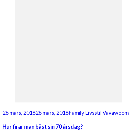
28 mars, 2018
28 mars, 2018
Family
Livsstil
Vavawoom
Hur firar man bäst sin 70 årsdag?