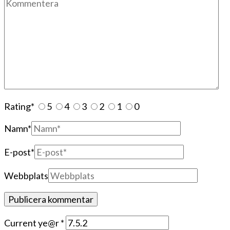
Rating
*
5
4
3
2
1
0
Namn
*
E-post
*
Webbplats
Current ye@r
*