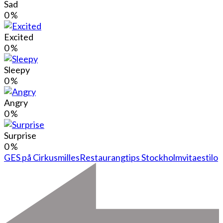
Sad
0
%
Excited
0
%
Sleepy
0
%
Angry
0
%
Surprise
0
%
GES på Cirkus
milles
Restaurangtips Stockholm
vitaestilo