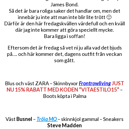
James Bond.
Så det är bara roliga saker det handlar om, men det
innebär ju inte att man inte blir lite trött 🙂
Därför är den här fredagskvällen värdefull och en kväll
där jag inte kommer att göra speciellt mycke.
Bara ligga i soffan!
Eftersom det är fredag så vet ni ju alla vad det bjuds
på…. och här kommer det, dagens outfit från veckan
som gått.
Blus och väst ZARA – Skinnbyxor
Frontrowliving
JUST
NU 15% RABATT MED KODEN ”VITAESTILO15”
–
Boots köpta i Palma
Väst
Busnel
–
Tröja MQ
– skinnkjol gammal – Sneakers
Steve Madden