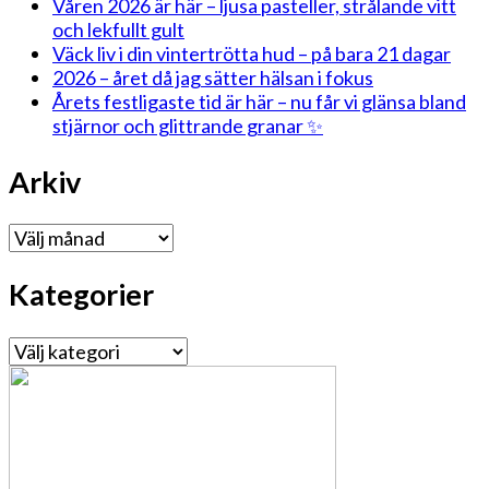
Våren 2026 är här – ljusa pasteller, strålande vitt
och lekfullt gult
Väck liv i din vintertrötta hud – på bara 21 dagar
2026 – året då jag sätter hälsan i fokus
Årets festligaste tid är här – nu får vi glänsa bland
stjärnor och glittrande granar ✨
Arkiv
Arkiv
Kategorier
Kategorier