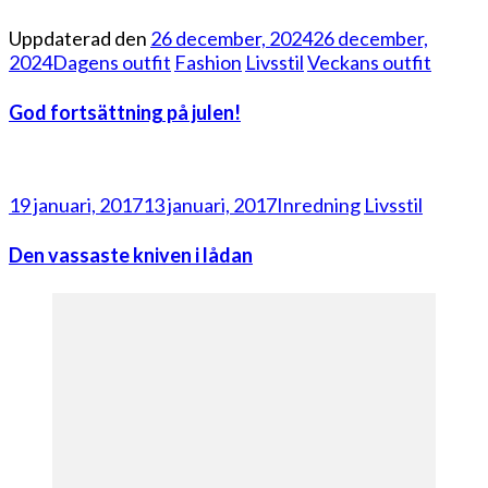
Uppdaterad den
26 december, 2024
26 december,
2024
Dagens outfit
Fashion
Livsstil
Veckans outfit
God fortsättning på julen!
19 januari, 2017
13 januari, 2017
Inredning
Livsstil
Den vassaste kniven i lådan