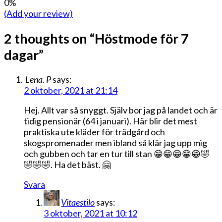
0%
(Add your review)
2 thoughts on “
Höstmode för 7
dagar
”
Lena. P
says:
2 oktober, 2021 at 21:14
Hej. Allt var så snyggt. Själv bor jag på landet och är
tidig pensionär (64 i januari). Här blir det mest
praktiska ute kläder för trädgård och
skogspromenader men ibland så klär jag upp mig
och gubben och tar en tur till stan 😁😁😁😁😁🤣
🤣🤣🤣. Ha det bäst. 🤗
Svara
Vitaestilo
says:
3 oktober, 2021 at 10:12