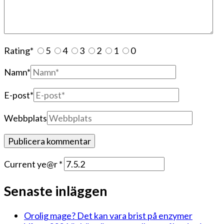
Rating
*
5
4
3
2
1
0
Namn
*
E-post
*
Webbplats
Current ye@r
*
Senaste inläggen
Orolig mage? Det kan vara brist på enzymer