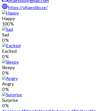
vitaestilo@gmail.com
https://vitaestilo.se/
Happy
100
%
Sad
0
%
Excited
0
%
Sleepy
0
%
Angry
0
%
Surprise
0
%
dagens outfit
modeblogg
Veckans outfit
vitaestilo