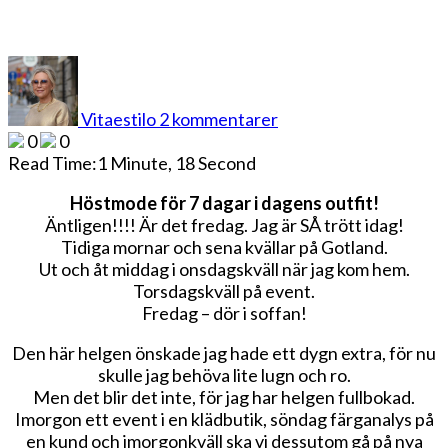
till
Höstmode
för
Vitaestilo
2 kommentarer
7
0
0
dagar
Read Time:
1 Minute, 18 Second
Höstmode för 7 dagar i dagens outfit!
Äntligen!!!! Är det fredag. Jag är SÅ trött idag!
Tidiga mornar och sena kvällar på Gotland.
Ut och åt middag i onsdagskväll när jag kom hem.
Torsdagskväll på event.
Fredag – dör i soffan!
Den här helgen önskade jag hade ett dygn extra, för nu
skulle jag behöva lite lugn och ro.
Men det blir det inte, för jag har helgen fullbokad.
Imorgon ett event i en klädbutik, söndag färganalys på
en kund och imorgonkväll ska vi dessutom gå på nya