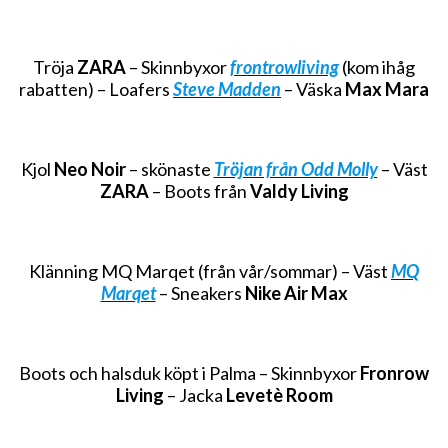
Tröja
ZARA
– Skinnbyxor
frontrowliving
(kom ihåg
rabatten) – Loafers
Steve Madden
– Väska
Max Mara
Kjol
Neo Noir
– skönaste
Tröjan från Odd Molly
– Väst
ZARA
– Boots från
Valdy Living
Klänning MQ Marqet (från vår/sommar) – Väst
MQ
Marqet
– Sneakers
Nike Air Max
Boots och halsduk köpt i Palma – Skinnbyxor
Fronrow
Living
– Jacka
Levetè Room