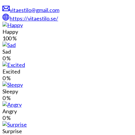
vitaestilo@gmail.com
https://vitaestilo.se/
Happy
100
%
Sad
0
%
Excited
0
%
Sleepy
0
%
Angry
0
%
Surprise