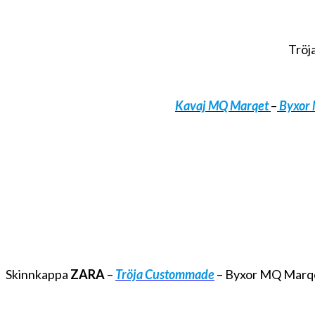
Tröj
Kavaj MQ Marqet
–
Byxor
Skinnkappa
ZARA
–
Tröja Custommade
– Byxor MQ Marq