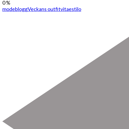
0
%
modeblogg
Veckans outfit
vitaestilo