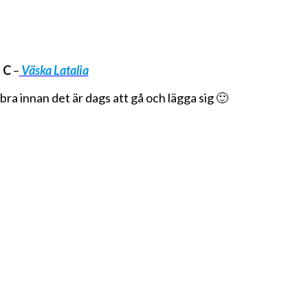
 C
–
Väska Latalia
bra innan det är dags att gå och lägga sig 🙂