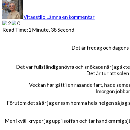
på
Dagens
outfit
Vitaestilo
Lämna en kommentar
i
2
0
snöyran
Read Time:
1 Minute, 38 Second
Det är fredag och dagens 
Det var fullständig snöyra och snökaos när jag åkte up
Det är tur att sole
Veckan har gått i en rasande fart, hade semest
Imorgon jobbar j
Förutom det så är jag ensam hemma hela helgen så jag sk
Men ikväll kryper jag upp i soffan och tar hand om mig sjä