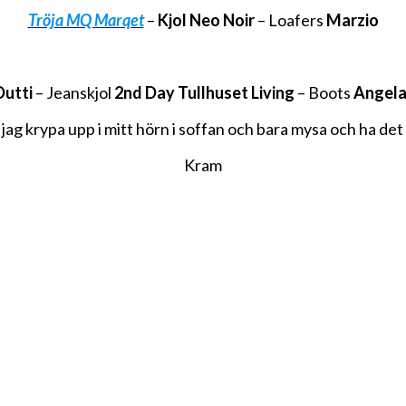
Tröja MQ Marqet
–
Kjol Neo Noir
– Loafers
Marzio
utti
– Jeanskjol
2nd Day Tullhuset Living
– Boots
Angela
jag krypa upp i mitt hörn i soffan och bara mysa och ha det 
Kram