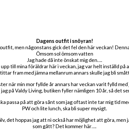
Dagens outfit i snöyran!
outfit, men någonstans gick det fel den här veckan! Denna 
Ömsom sol ömsom vatten
Jag hade då inte önskat mig den….
p till mina föräldrar här i veckan, jag var helt inställd på at
n tittar fram med jämna mellanrum annars skulle jag bli småt
er när min mor fyllde år annars har veckan varit fylld med j
ag på Valdy Living, butiken fyller nämligen 10 år, så det s
a passa på att göra sånt som jag oftast inte tar mig tid 
PW och lite lunch, ska bli super mysigt.
lv, det hoppas jag att ni också har möjlighet att göra, men ja
som gått? Det kommer här….