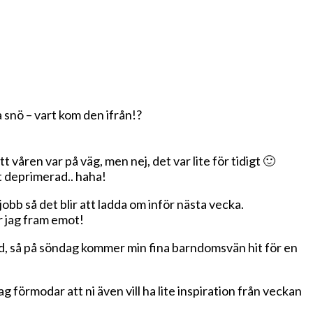
snö – vart kom den ifrån!?
t våren var på väg, men nej, det var lite för tidigt 🙂
t deprimerad.. haha!
obb så det blir att ladda om inför nästa vecka.
er jag fram emot!
med, så på söndag kommer min fina barndomsvän hit för en
g förmodar att ni även vill ha lite inspiration från veckan