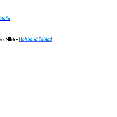
atalia
ers
Nike
–
Halsband Edblad
M