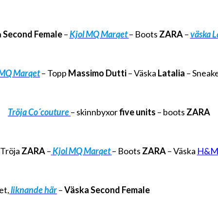
a
Second Female
–
Kjol MQ Marqet
– Boots
ZARA
–
väska L
 MQ Marqet
– Topp
Massimo Dutti
– Väska
Latalia
– Sneak
Tröja Co´couture
– skinnbyxor
five units
– boots
ZARA
Tröja
ZARA
–
Kjol MQ Marqet
– Boots
ZARA
– Väska
H&
et,
liknande här
–
Väska Second Female