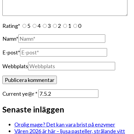
Rating
*
5
4
3
2
1
0
Namn
*
E-post
*
Webbplats
Current ye@r
*
Senaste inläggen
Orolig mage? Det kan vara brist på enzymer
Våren 2026 är här – ljusa pasteller, strålande vitt