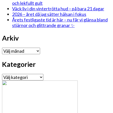
och lekfullt gult
Väck liv i din vintertrötta hud – på bara 21 dagar
2026 – året då jag sätter hälsan i fokus
Årets festligaste tid är här – nu får vi glänsa bland
stjärnor och glittrande granar ✨
Arkiv
Arkiv
Kategorier
Kategorier