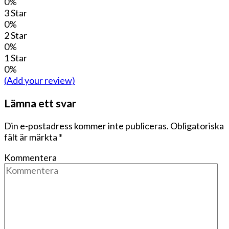
0%
3 Star
0%
2 Star
0%
1 Star
0%
(Add your review)
Lämna ett svar
Din e-postadress kommer inte publiceras.
Obligatoriska
fält är märkta
*
Kommentera