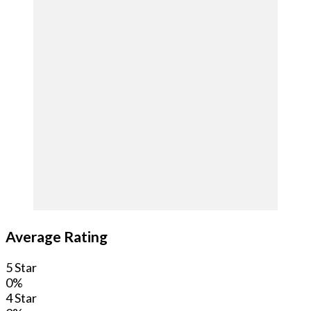
Average Rating
5 Star
0%
4 Star