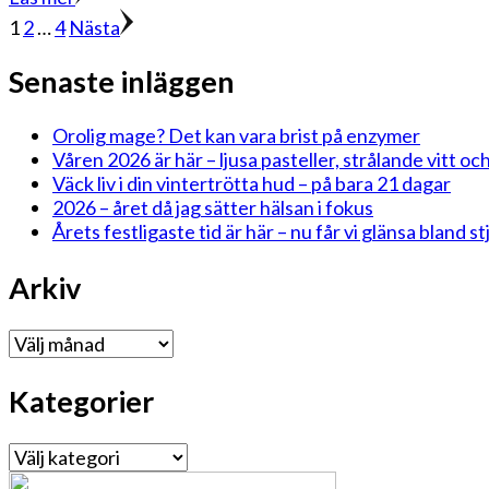
Sidnumrering
Sida
Sida
Sida
1
2
…
4
Nästa
för
Senaste inläggen
inlägg
Orolig mage? Det kan vara brist på enzymer
Våren 2026 är här – ljusa pasteller, strålande vitt och
Väck liv i din vintertrötta hud – på bara 21 dagar
2026 – året då jag sätter hälsan i fokus
Årets festligaste tid är här – nu får vi glänsa bland 
Arkiv
Arkiv
Kategorier
Kategorier