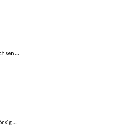
och sen …
ör sig …