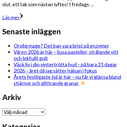
slut, ett tak som nästan lyftes! I fredags …
Läs mer
Senaste inläggen
Orolig mage? Det kan vara brist på enzymer
Våren 2026 är här – ljusa pasteller, strålande vitt
och lekfullt gult
Väck liv i din vintertrötta hud – på bara 21 dagar
2026 – året då jag sätter hälsan i fokus
Årets festligaste tid är här – nu får vi glänsa bland
stjärnor och glittrande granar
Arkiv
Arkiv
Kategorier