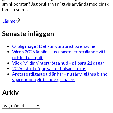
sminkborstar? Jag brukar vanligtvis använda medicinsk
bensin som …
Läs mer
Senaste inläggen
Orolig mage? Det kan vara brist på enzymer
Våren 2026 är här – ljusa pasteller, strålande vitt
och lekfullt gult
Väck liv i din vintertrötta hud – på bara 21 dagar
2026 – året då jag sätter hälsan i fokus
Årets festligaste tid är här – nu får vi glänsa bland
stjärnor och glittrande granar ✨
Arkiv
Arkiv