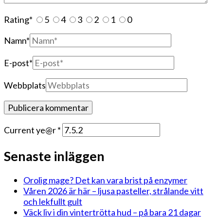
Rating
*
5
4
3
2
1
0
Namn
*
E-post
*
Webbplats
Current ye@r
*
Senaste inläggen
Orolig mage? Det kan vara brist på enzymer
Våren 2026 är här – ljusa pasteller, strålande vitt
och lekfullt gult
Väck liv i din vintertrötta hud – på bara 21 dagar