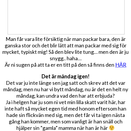
Man får vara lite försiktig när man packar bara, den är
ganska stor och det blir lätt att man packar med sig för
mycket, typiskt mig! Så den blev lite tung… men den är ju
snygg.. haha…
Är ni sugen på att ta er en titt på den så finns den
HÄR
Det är måndag igen!
Det var ju inte länge sen jag satt och skrev att det var
måndag, men nu har vi bytt måndag, nu är det en helt ny
måndag, kan undra vad den har att erbjuda?
Ja i helgen har ju som ni vet min lilla skatt varit här, har
inte haft så mycket egen tid med honom eftersom han
hade sin flickvän med sig, men det får vi ta igen nästa
gång han kommer, men som vanligt är han snäll och
hjälper sin ”gamla” mamma när han är här