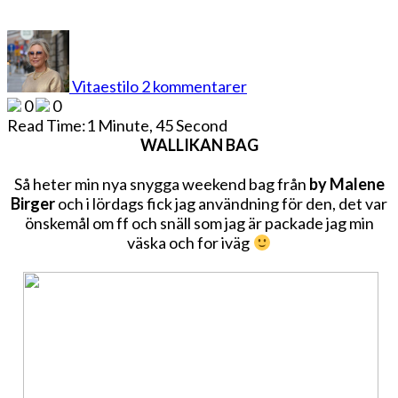
till
ATT
PACKA
Vitaestilo
2 kommentarer
MED
0
0
STIL
Read Time:
1 Minute, 45 Second
WALLIKAN BAG
Så heter min nya snygga weekend bag från
by Malene
Birger
och i lördags fick jag användning för den, det var
önskemål om ff och snäll som jag är packade jag min
väska och for iväg