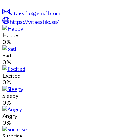
vitaestilo@gmail.com
https://vitaestilo.se/
Happy
0
%
Sad
0
%
Excited
0
%
Sleepy
0
%
Angry
0
%
Surprise