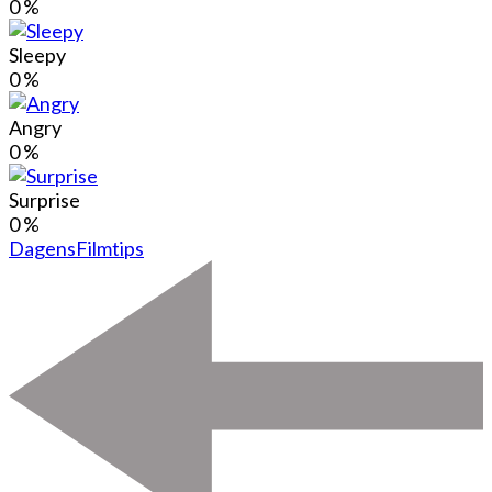
0
%
Sleepy
0
%
Angry
0
%
Surprise
0
%
Dagens
Filmtips