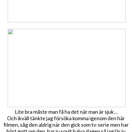
Lite bra måste man få ha det när man är sjuk…
Och ikväll tänkte jag försöka komma igenom den här
filmen, såg den aldrig när den gick som tv-serie men har
hört gott om den, har ju sovit halva dagen så jag lär ju