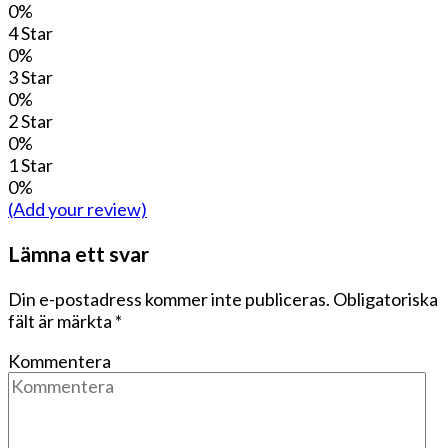
0%
4 Star
0%
3 Star
0%
2 Star
0%
1 Star
0%
(Add your review)
Lämna ett svar
Din e-postadress kommer inte publiceras.
Obligatoriska
fält är märkta
*
Kommentera