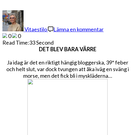
på
DAGENS
SJUKLING
Vitaestilo
Lämna en kommentar
0
0
Read Time:
33 Second
DET BLEV BARA VÄRRE
Ja idag är det en riktigt hängig bloggerska, 39* feber
och helt slut, var dock tvungen att åka iväg en sväng i
morse, men det fick bli i myskläderna…