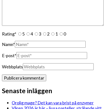
Rating
*
5
4
3
2
1
0
Namn
*
E-post
*
Webbplats
Senaste inläggen
Orolig mage? Det kan vara brist på enzymer
Våren 2026 är här – ljusa pasteller, strålande vitt