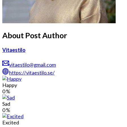
About Post Author
Vitaestilo
vitaestilo@gmail.com
https://vitaestilo.se/
Happy
0
%
Sad
0
%
Excited