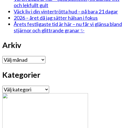
och lekfullt gult
Väck liv i din vintertrötta hud – på bara 21 dagar
2026 – året då jag sätter hälsan i fokus
Årets festligaste tid är här – nu får vi glänsa bland
stjärnor och glittrande granar ✨
Arkiv
Arkiv
Kategorier
Kategorier