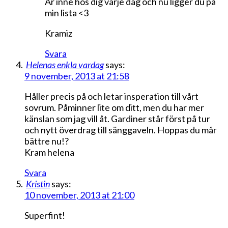
Är inne hos dig varje dag och nu ligger du på
min lista <3
Kramiz
Svara
Helenas enkla vardag
says:
9 november, 2013 at 21:58
Håller precis på och letar insperation till vårt
sovrum. Påminner lite om ditt, men du har mer
känslan som jag vill åt. Gardiner står först på tur
och nytt överdrag till sänggaveln. Hoppas du mår
bättre nu!?
Kram helena
Svara
Kristin
says:
10 november, 2013 at 21:00
Superfint!