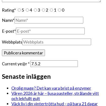
Rating
*
5
4
3
2
1
0
Namn
*
E-post
*
Webbplats
Current ye@r
*
Senaste inläggen
Orolig mage? Det kan vara brist på enzymer
Våren 2026 är här – ljusa pasteller, strålande vitt
och lekfullt gult
Väck liv i din vintertrötta hud – på bara 21 dagar