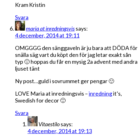
Kram Kristin
Svara
maria at inredningsvis
says:
4 december, 2014 at 19:11
OMGGGG den sänggaveln är ju bara att DÖDA för
snälla säg vart du köpt den för jag letar exakt sån
typ 🙂 hoppas du får en mysig 2a advent med andra
ljuset tänt
Ny post…guld i sovrummet ger pengar 🙂
LOVE Maria at inredningsvis –
inredning
it’s,
Swedish for decor 🙂
Svara
Vitaestilo
says:
4 december, 2014 at 19:13