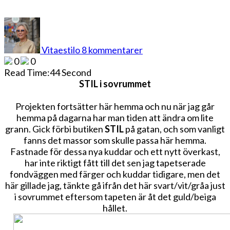
till
PROJEKT
SOVRUM
Vitaestilo
8 kommentarer
0
0
Read Time:
44 Second
STIL i sovrummet
Projekten fortsätter här hemma och nu när jag går
hemma på dagarna har man tiden att ändra om lite
grann. Gick förbi butiken
STIL
på gatan, och som vanligt
fanns det massor som skulle passa här hemma.
Fastnade för dessa nya kuddar och ett nytt överkast,
har inte riktigt fått till det sen jag tapetserade
fondväggen med färger och kuddar tidigare, men det
här gillade jag, tänkte gå ifrån det här svart/vit/gråa just
i sovrummet eftersom tapeten är åt det guld/beiga
hållet.