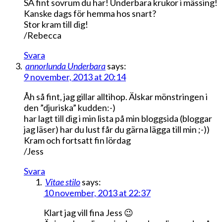
SÅ fint sovrum du har! Underbara krukor i mässing!
Kanske dags för hemma hos snart?
Stor kram till dig!
/Rebecca
Svara
annorlunda Underbara
says:
9 november, 2013 at 20:14
Åh så fint, jag gillar alltihop. Älskar mönstringen i
den ”djuriska” kudden:-)
har lagt till dig i min lista på min bloggsida (bloggar
jag läser) har du lust får du gärna lägga till min ;-))
Kram och fortsatt fin lördag
/Jess
Svara
Vitae stilo
says:
10 november, 2013 at 22:37
Klart jag vill fina Jess 😉