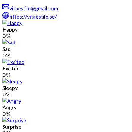
vitaestilo@gmail.com
https://vitaestilo.se/
Happy
0
%
Sad
0
%
Excited
0
%
Sleepy
0
%
Angry
0
%
Surprise