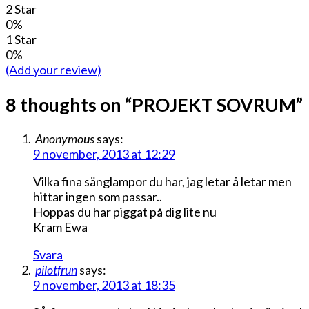
2 Star
0%
1 Star
0%
(Add your review)
8 thoughts on “
PROJEKT SOVRUM
”
Anonymous
says:
9 november, 2013 at 12:29
Vilka fina sänglampor du har, jag letar å letar men
hittar ingen som passar..
Hoppas du har piggat på dig lite nu
Kram Ewa
Svara
pilotfrun
says:
9 november, 2013 at 18:35