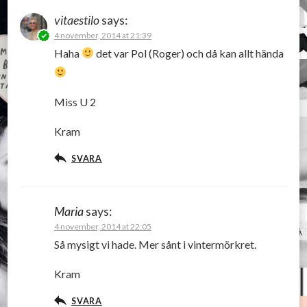
vitaestilo
says:
4 november, 2014 at 21:39
Haha
det var Pol (Roger) och då kan allt hända
Miss U 2
Kram
SVARA
Maria
says:
4 november, 2014 at 22:05
Så mysigt vi hade. Mer sånt i vintermörkret.
Kram
SVARA