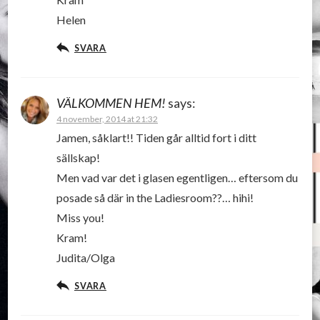
Helen
SVARA
VÄLKOMMEN HEM!
says:
4 november, 2014 at 21:32
Jamen, såklart!! Tiden går alltid fort i ditt
sällskap!
Men vad var det i glasen egentligen… eftersom du
posade så där in the Ladiesroom??… hihi!
Miss you!
Kram!
Judita/Olga
SVARA