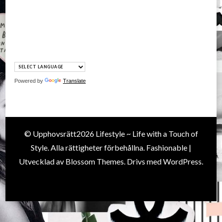
Powered by
Translate
© Upphovsrätt2026
Lifestyle ~ Life with a Touch of
Style
. Alla rättigheter förbehållna.
Fashionable |
Utvecklad av
Blossom Themes
. Drivs med
WordPress
.