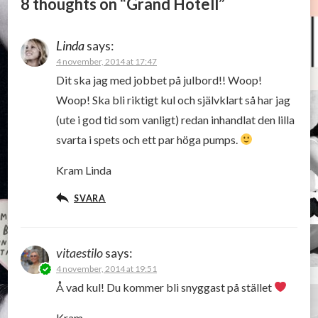
8 thoughts on “
Grand Hotell
”
Linda
says:
4 november, 2014 at 17:47
Dit ska jag med jobbet på julbord!! Woop!
Woop! Ska bli riktigt kul och självklart så har jag
(ute i god tid som vanligt) redan inhandlat den lilla
svarta i spets och ett par höga pumps.
Kram Linda
SVARA
vitaestilo
says:
4 november, 2014 at 19:51
Å vad kul! Du kommer bli snyggast på stället
Kram