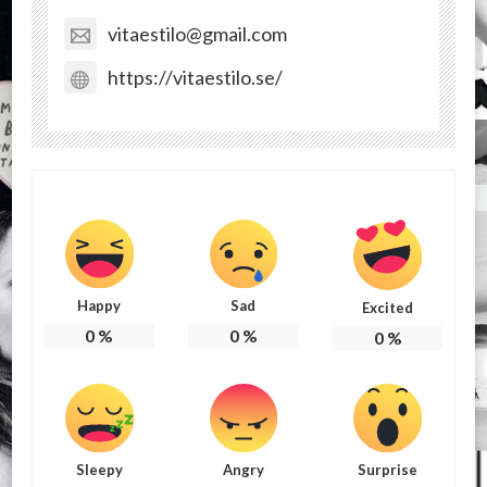
vitaestilo@gmail.com
https://vitaestilo.se/
Happy
Sad
Excited
0
%
0
%
0
%
Sleepy
Angry
Surprise