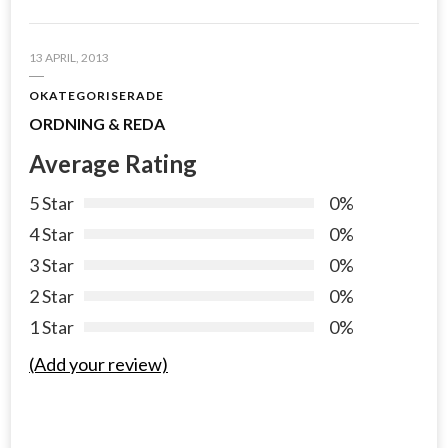
13 APRIL, 2013
OKATEGORISERADE
ORDNING & REDA
Average Rating
5 Star
0%
4 Star
0%
3 Star
0%
2 Star
0%
1 Star
0%
(Add your review)