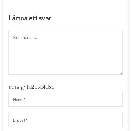
Lämna ett svar
1
2
3
4
5
Rating
*