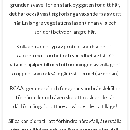
grunden svavel för en stark byggsten för ditt hår,
det har också visat sig förlänga växande fas av ditt
hår.
En längre vegetationsfasen (innan vila och
sprider) betyder längre hår.
Kollagen är en typ av protein som hjälper till
kampen mot torrhet och sprödhet av hår.
C-
vitamin hjälper till med utformningen av kollagen i
kroppen, som också ingår i vår formel (se nedan)
BCAA
ger energi och fungerar som bränslekällor
för hårceller och även skelettmuskler, det är
därför många idrottare använder detta tillägg!
Silica kan bidra till att förhindra håravfall, återställa
vitalitet till håret och kan även hantera håravfall.