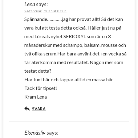
Lena
says:
24 februari, 2015 at 07:05
Spännande…………jag har provat allt! Så det kan
vara kul att testa detta också. Håller just nu på
med Lóreals nyhet SERIOXYL som är en 3
månaderskur med schampo, balsam, mousse och
två olika serum.Har bara använt det i en vecka så
får återkomma med resultatet. Någon mer som
testat detta?
Har tunt hår och tappar alltid en massa hår.
Tack för tipset!
Kram Lena
SVARA
Ekenäsliv
says: