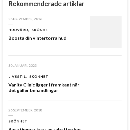
Rekommenderade artiklar
28 NOVEMBER, 2016
HUDVÅRD
SKÖNHET
Boosta din vintertorra hud
30 JANUARI, 2023
LIVSSTIL
SKÖNHET
Vanity Clinic ligger i framkant när
det gäller behandlingar
26 SEPTEMBER, 2018
SKÖNHET
Bara timmar kvar av rabatten hos