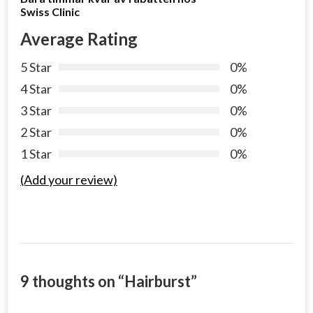
Swiss Clinic
Average Rating
5 Star
0%
4 Star
0%
3 Star
0%
2 Star
0%
1 Star
0%
(Add your review)
9 thoughts on “
Hairburst
”