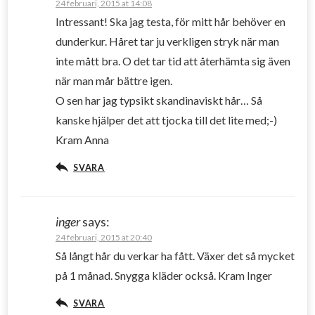
24 februari, 2015 at 14:08
Intressant! Ska jag testa, för mitt hår behöver en
dunderkur. Håret tar ju verkligen stryk när man
inte mått bra. O det tar tid att återhämta sig även
när man mår bättre igen.
O sen har jag typsikt skandinaviskt hår… Så
kanske hjälper det att tjocka till det lite med;-)
Kram Anna
SVARA
inger
says:
24 februari, 2015 at 20:40
Så långt hår du verkar ha fått. Växer det så mycket
på 1 månad. Snygga kläder också. Kram Inger
SVARA