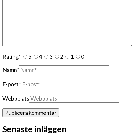
Rating
*
5
4
3
2
1
0
Namn
*
E-post
*
Webbplats
Senaste inläggen