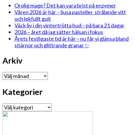
Orolig mage? Det kan vara brist på enzymer
Våren 2026 är här – ljusa pasteller, strålande vitt
och lekfullt gult
Väck liv i din vintertrötta hud – på bara 21 dagar
2026 – året då jag sätter hälsan i fokus
Årets festligaste tid är här – nu får vi glänsa bland
stjärnor och glittrande granar ✨
Arkiv
Arkiv
Kategorier
Kategorier