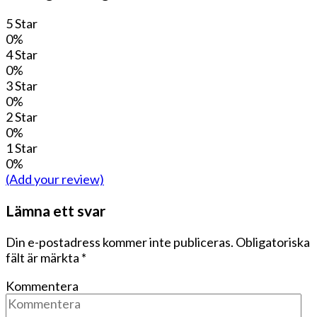
5 Star
0%
4 Star
0%
3 Star
0%
2 Star
0%
1 Star
0%
(Add your review)
Lämna ett svar
Din e-postadress kommer inte publiceras.
Obligatoriska
fält är märkta
*
Kommentera