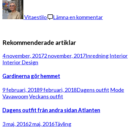
på
hamam
1
Vitaestilo
Lämna en kommentar
Rekommenderade artiklar
4 november, 2017
2 november, 2017
Inredning
Interior
Interior Design
Gardinerna gör hemmet
9 februari, 2018
9 februari, 2018
Dagens outfit
Mode
Vavawoom
Veckans outfit
Dagens outfit från andra sidan Atlanten
3 maj, 2016
2 maj, 2016
Tävling