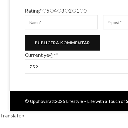
Rating
*
5
4
3
2
1
0
Current ye@r
*
© Upphovsrätt2026
Lifestyle ~ Life with a Touch of 
Translate »