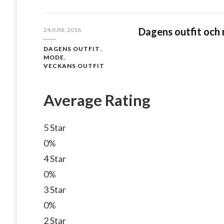
Dagens outfit oc
24 JUNI, 2016
DAGENS OUTFIT
MODE
VECKANS OUTFIT
Average Rating
5 Star
0%
4 Star
0%
3 Star
0%
2 Star