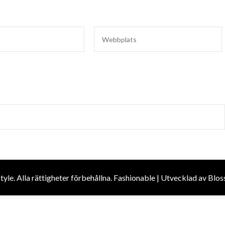
Style
. Alla rättigheter förbehållna.
Fashionable | Utvecklad av
Blos