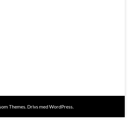
som Themes
. Drivs med
WordPress
.