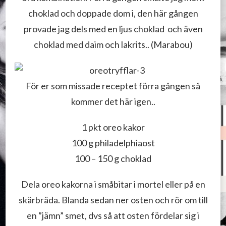
choklad och doppade dom i, den här gången
provade jag dels med en ljus choklad och även
choklad med daim och lakrits.. (Marabou)
För er som missade receptet förra gången så
kommer det här igen..
1 pkt oreo kakor
100 g philadelphiaost
100 – 150 g choklad
Dela oreo kakorna i småbitar i mortel eller på en
skärbräda. Blanda sedan ner osten och rör om till
en ”jämn” smet, dvs så att osten fördelar sig i