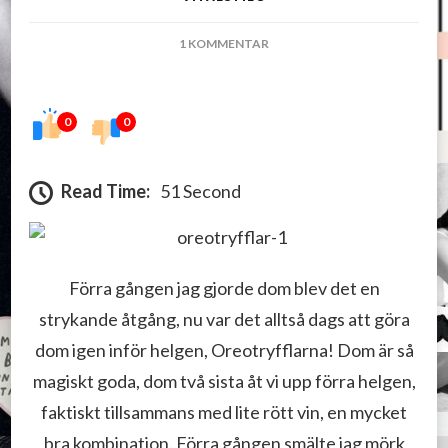
TILL
1 KOMMENTAR
NU
HAR
JAG
0
0
GJORT
DOM
IGEN
Read Time:
51 Second
–
OREOTRYFFLAR
Förra gången jag gjorde dom blev det en
strykande åtgång, nu var det alltså dags att göra
dom igen inför helgen, Oreotryfflarna! Dom är så
magiskt goda, dom två sista åt vi upp förra helgen,
faktiskt tillsammans med lite rött vin, en mycket
bra kombination. Förra gången smälte jag mörk