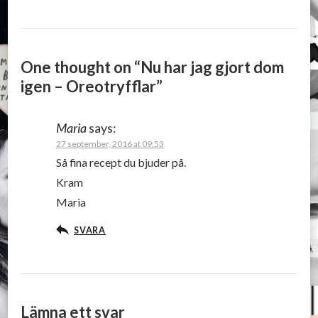
One thought on “
Nu har jag gjort dom
igen – Oreotryfflar
”
Maria
says:
27 september, 2016 at 09:53
Så fina recept du bjuder på.
Kram
Maria
SVARA
Lämna ett svar