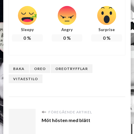
Sleepy
Angry
Surprise
0
%
0
%
0
%
BAKA
OREO
OREOTRYFFLAR
VITAESTILO
FÖREGÅENDE ARTIKEL
Möt hösten med blått