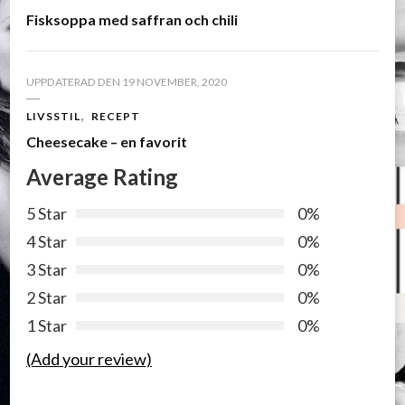
Fisksoppa med saffran och chili
UPPDATERAD DEN
19 NOVEMBER, 2020
LIVSSTIL
RECEPT
Cheesecake – en favorit
Average Rating
5 Star
0%
4 Star
0%
3 Star
0%
2 Star
0%
1 Star
0%
(Add your review)