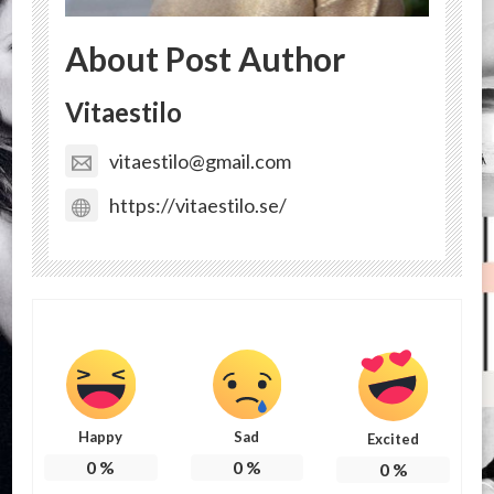
About Post Author
Vitaestilo
vitaestilo@gmail.com
https://vitaestilo.se/
Happy
Sad
Excited
0
%
0
%
0
%