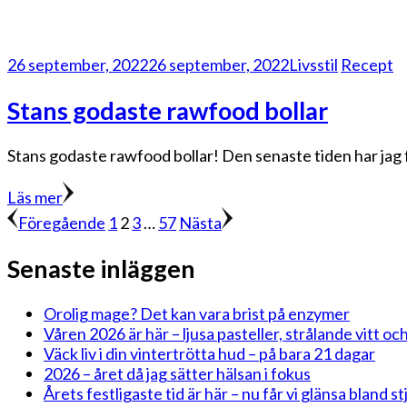
26 september, 2022
26 september, 2022
Livsstil
Recept
Stans godaste rawfood bollar
Stans godaste rawfood bollar! Den senaste tiden har jag f
Läs mer
Sidnumrering
Sida
Sida
Sida
Sida
Föregående
1
2
3
…
57
Nästa
för
Senaste inläggen
inlägg
Orolig mage? Det kan vara brist på enzymer
Våren 2026 är här – ljusa pasteller, strålande vitt och
Väck liv i din vintertrötta hud – på bara 21 dagar
2026 – året då jag sätter hälsan i fokus
Årets festligaste tid är här – nu får vi glänsa bland 