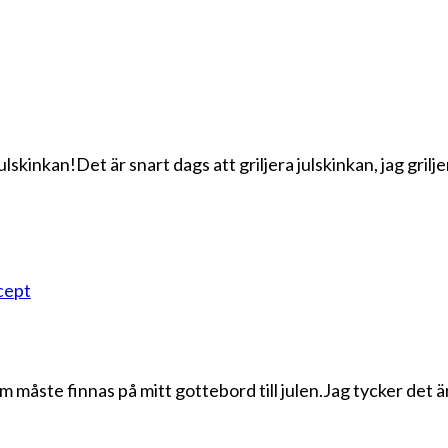
 julskinkan!Det är snart dags att griljera julskinkan, jag gril
cept
måste finnas på mitt gottebord till julen.Jag tycker det är