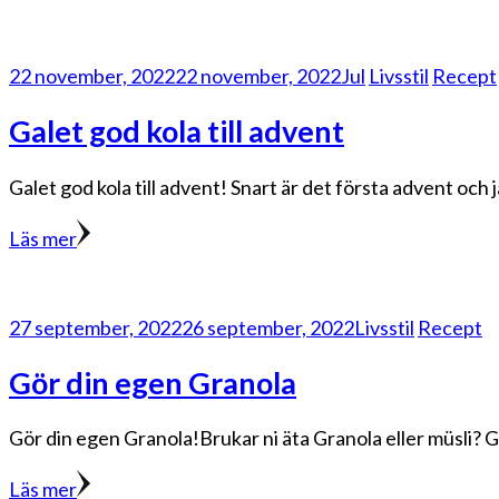
22 november, 2022
22 november, 2022
Jul
Livsstil
Recept
Galet god kola till advent
Galet god kola till advent! Snart är det första advent och 
Läs mer
27 september, 2022
26 september, 2022
Livsstil
Recept
Gör din egen Granola
Gör din egen Granola!Brukar ni äta Granola eller müsli? Gör
Läs mer