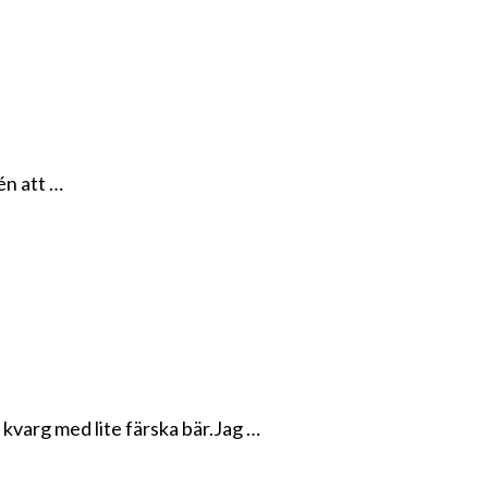
én att …
r kvarg med lite färska bär.Jag …