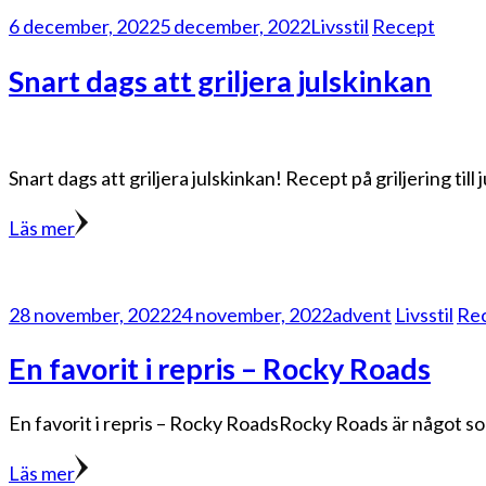
6 december, 2022
5 december, 2022
Livsstil
Recept
Snart dags att griljera julskinkan
Snart dags att griljera julskinkan! Recept på griljering till
Läs mer
28 november, 2022
24 november, 2022
advent
Livsstil
Re
En favorit i repris – Rocky Roads
En favorit i repris – Rocky RoadsRocky Roads är något som 
Läs mer