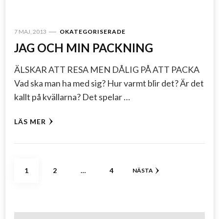
7 MAJ, 2013
OKATEGORISERADE
JAG OCH MIN PACKNING
ÄLSKAR ATT RESA MEN DÅLIG PÅ ATT PACKA
Vad ska man ha med sig? Hur varmt blir det? Är det
kallt på kvällarna? Det spelar …
LÄS MER
Sidnumrering
SIDA
SIDA
SIDA
1
2
…
4
NÄSTA
för
inlägg