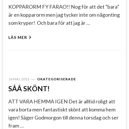
KOPPARORM FY FARAO!! Nog för att det ”bara”
är en kopparorm men jag tycker inte om någonting
som kryper! Och bara för att jag är …
LÄS MER
16 MAJ, 2013
OKATEGORISERADE
SÅÅ SKÖNT!
ATT VARA HEMMA IGEN Det är alltid roligt att
vara borta men fantastiskt skönt att komma hem
igen! Säger Godmorgon till denna torsdag och ser
fram …