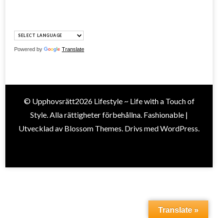
Powered by
Translate
© Upphovsrätt2026
Lifestyle ~ Life with a Touch of
Style
. Alla rättigheter förbehållna.
Fashionable |
Utvecklad av
Blossom Themes
. Drivs med
WordPress
.
Translate »